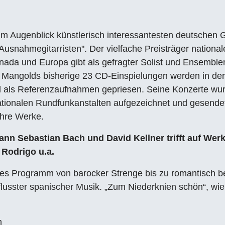
r im Augenblick künstlerisch interessantesten deutschen Gi
"Ausnahmegitarristen". Der vielfache Preisträger national
nada und Europa gibt als gefragter Solist und Ensembl
. Mangolds bisherige 23 CD-Einspielungen werden in de
d als Referenzaufnahmen gepriesen. Seine Konzerte wu
nationalen Rundfunkanstalten aufgezeichnet und gesende
ihre Werke.
hann Sebastian Bach und David Kellner trifft auf Wer
 Rodrigo u.a.
ches Programm von barocker Strenge bis zu romantisch b
lusster spanischer Musik. „Zum Niederknien schön“, wie
n