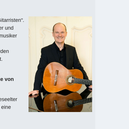
tarristen".
er und
emusiker
r
rden
t.
ke von
eseelter
 eine